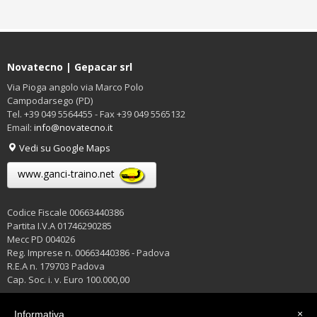
Novatecno | Gepacar srl
Via Pioga angolo via Marco Polo
Campodarsego (PD)
Tel. +39 049 5564455 - Fax +39 049 5565132
Email:
info@novatecno.it
Vedi su Google Maps
www.ganci-traino.net
Codice Fiscale 00663440386
Partita I.V.A 01746290285
Mecc PD 004026
Reg. Imprese n. 00663440386 - Padova
R.E.A n. 179703 Padova
Cap. Soc. i. v. Euro 100.000,00
Privacy Policy
×
Informativa